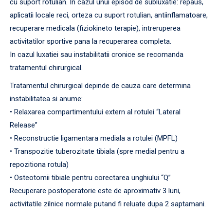
cu suport rotulian. In cazul unui episod de subluxatie: repaus,
aplicatii locale reci, orteza cu suport rotulian, antiinflamatoare,
recuperare medicala (fiziokineto terapie), intreruperea
activitatilor sportive pana la recuperarea completa.
In cazul luxatiei sau instabilitatii cronice se recomanda
tratamentul chirurgical.
Tratamentul chirurgical depinde de cauza care determina
instabilitatea si anume:
• Relaxarea compartimentului extern al rotulei “Lateral
Release”
• Reconstructie ligamentara mediala a rotulei (MPFL)
• Transpozitie tuberozitate tibiala (spre medial pentru a
repozitiona rotula)
• Osteotomii tibiale pentru corectarea unghiului “Q”
Recuperare postoperatorie este de aproximativ 3 luni,
activitatile zilnice normale putand fi reluate dupa 2 saptamani.