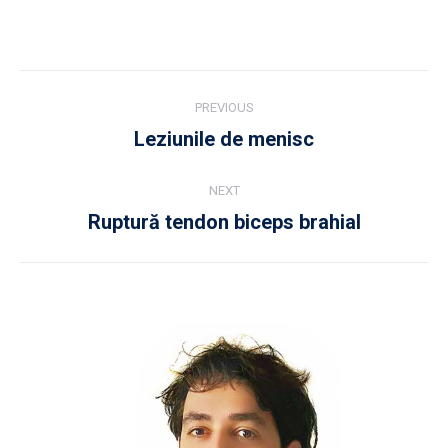
Post
PREVIOUS
navigation
Leziunile de menisc
Previous
post:
NEXT
Ruptură tendon biceps brahial
Next
post: