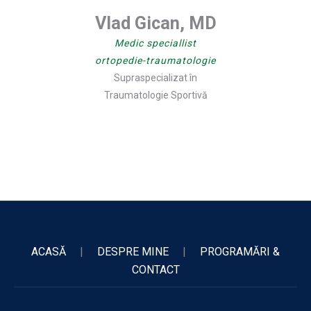
Vlad Gican, MD
Medic speciallist
ortopedie-traumatologie
Supraspecializat în
Traumatologie Sportivă
ACASĂ
|
DESPRE MINE
|
PROGRAMĂRI &
CONTACT