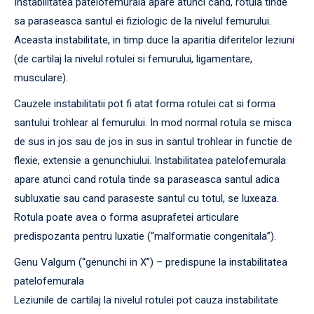
Instabilitatea patelofemurala apare atunci cand, rotula tinde
sa paraseasca santul ei fiziologic de la nivelul femurului.
Aceasta instabilitate, in timp duce la aparitia diferitelor leziuni
(de cartilaj la nivelul rotulei si femurului, ligamentare,
musculare).
Cauzele instabilitatii pot fi atat forma rotulei cat si forma
santului trohlear al femurului. In mod normal rotula se misca
de sus in jos sau de jos in sus in santul trohlear in functie de
flexie, extensie a genunchiului. Instabilitatea patelofemurala
apare atunci cand rotula tinde sa paraseasca santul adica
subluxatie sau cand paraseste santul cu totul, se luxeaza.
Rotula poate avea o forma asuprafetei articulare
predispozanta pentru luxatie (“malformatie congenitala”).
Genu Valgum (“genunchi in X”) – predispune la instabilitatea
patelofemurala
Leziunile de cartilaj la nivelul rotulei pot cauza instabilitate