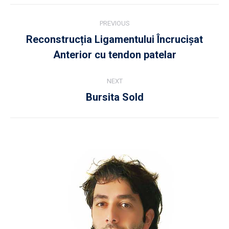
Post
PREVIOUS
navigation
Reconstrucția Ligamentului Încrucișat
Previous
Anterior cu tendon patelar
post:
NEXT
Bursita Sold
Next
post: