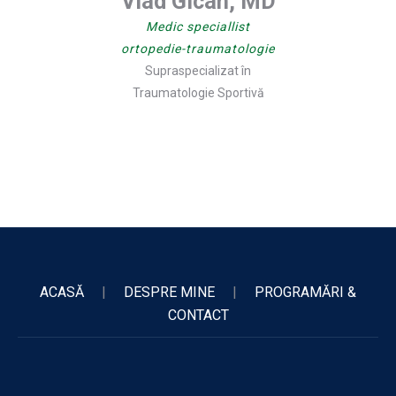
Vlad Gican, MD
Medic speciallist
ortopedie-traumatologie
Supraspecializat în
Traumatologie Sportivă
ACASĂ
|
DESPRE MINE
|
PROGRAMĂRI &
CONTACT